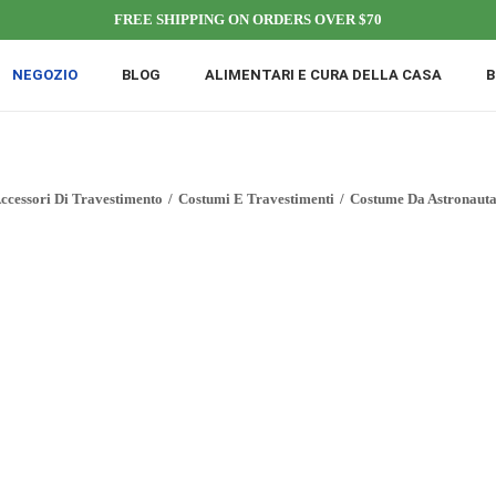
FREE SHIPPING ON ORDERS OVER $70
NEGOZIO
BLOG
ALIMENTARI E CURA DELLA CASA
B
ccessori Di Travestimento
/
Costumi E Travestimenti
/
Costume Da Astronauta