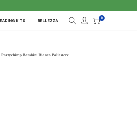
0
EADING KITS
BELLEZZA
 Partychimp Bambini Bianco Poliestere