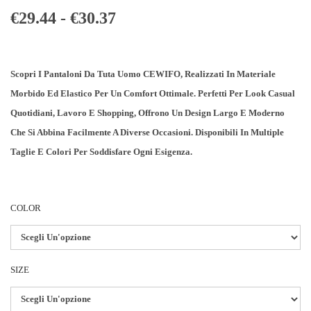
F
€
29.44
-
€
30.37
A
S
C
Scopri I Pantaloni Da Tuta Uomo CEWIFO, Realizzati In Materiale
I
Morbido Ed Elastico Per Un Comfort Ottimale. Perfetti Per Look Casual
A
Quotidiani, Lavoro E Shopping, Offrono Un Design Largo E Moderno
D
Che Si Abbina Facilmente A Diverse Occasioni. Disponibili In Multiple
I
Taglie E Colori Per Soddisfare Ogni Esigenza.
P
R
COLOR
E
Z
Z
O
SIZE
:
D