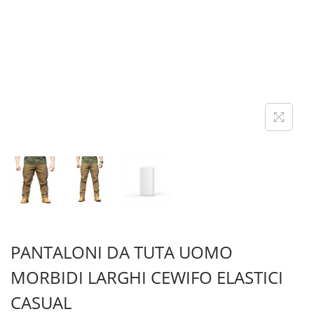
A
T
Z
O
I
O
N
E
PANTALONI DA TUTA UOMO
MORBIDI LARGHI CEWIFO ELASTICI
CASUAL